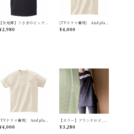
【生地厚】うさぎのビッグ
\TVドラマ着用/ And play
シルエットTシャツ黒（ポケ
like a rabbit
¥2,980
¥4,000
ット付）
\TVドラマ着用/ And play
【カラー】ブランドロゴ_た
like a rabbit
れ耳うさぎver
¥4,000
¥3,280