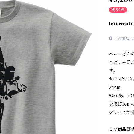
残り1点
Internatio
この商品は
バニーさん
本グレーT
す。
サイズXLの
24cm
綿80％、ポリ
身長171c
グサイズで
この商品画