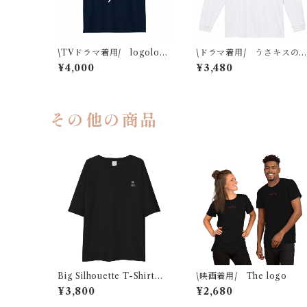
\TVドラマ着用/ logolog
\ドラマ着用/ うさキスの
o
ンT(白)
¥4,000
¥3,480
その他の商品
Big Silhouette T-Shirt
\映画着用/ The logo
（m.シリーズ）
¥3,800
¥2,680